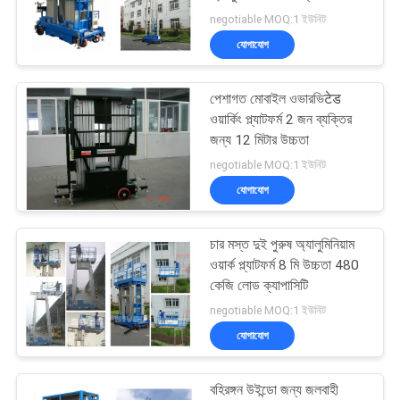
negotiable MOQ:1 ইউনিট
PRIVACY
যোগাযোগ
POLICY
পেশাগত মোবাইল ওভারভিटेड
ওয়ার্কিং প্ল্যাটফর্ম 2 জন ব্যক্তির
জন্য 12 মিটার উচ্চতা
negotiable MOQ:1 ইউনিট
যোগাযোগ
চার মস্ত দুই পুরুষ অ্যালুমিনিয়াম
ওয়ার্ক প্ল্যাটফর্ম 8 মি উচ্চতা 480
কেজি লোড ক্যাপাসিটি
negotiable MOQ:1 ইউনিট
যোগাযোগ
বহিরঙ্গন উইন্ডো জন্য জলবাহী