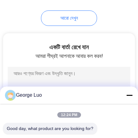
26
আরো দেখুন
হাইড্রোলিক উত্তোলন
লেদার
একটি বার্তা রেখে যান
আমরা শীঘ্রই আপনাকে আবার কল করব!
15
এয়ারিয়াল কাঁচি উত্তোলন
George Luo
12:24 PM
Good day, what product are you looking for?