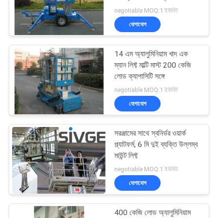
negotiable MOQ:1 ইউনিট
PRIVACY
যোগাযোগ
POLICY
41
14 এম অ্যালুমিনিয়াম খাদ এক
উল্লম্ব মাউন্ট লিফ্ট
ম্যান লিফ্ট মাল্টি মাস্ট 200 কেজি
লোড ক্যাপাসিটি সঙ্গে
negotiable MOQ:1 ইউনিট
যোগাযোগ
সরঞ্জামের সাথে স্বনির্ভর ওয়ার্ক
15
প্ল্যাটফর্ম, 6 মি দুই ব্যক্তি উল্লম্ব
স্বয়ং propelled
মাউন্ট লিফ্ট
negotiable MOQ:1 ইউনিট
এয়ারিয়াল লিফ্ট
যোগাযোগ
400 কেজি লোড অ্যালুমিনিয়াম