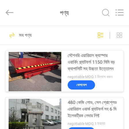
HANGZHOU
SIVGE
MACHINERY
পণ্য
CO.,
LTD.
All
Rights
Reserved.
বাড়ি
54
সব পণ্য
এয়ারিয়াল ওয়ার্ক প্ল্যাটফর্ম
পণ্য
স্টেশনরি এয়ারিয়াল ক্যাস্পার
ওয়ার্কিং প্ল্যাটফর্ম 1150 মিমি বড়
ভিডিও
ক্যাপাসিটি সহ উচ্চতা উত্তোলন
negotiable MOQ:1 বিন্যাস করুন
আমাদের
যোগাযোগ
32
সম্পর্কে
480 কেজি লোড, সেল প্রোপ্লেড
অ্যালুমিনিয়াম কাজ প্ল্যাটফর্ম
এয়ারিয়াল ওয়ার্ক প্ল্যাটফর্ম সহ 6 মি
কারখানা
ইলেকট্রিক লেদার লিফ্ট
ভ্রমণ
negotiable MOQ:1 ইউনিট