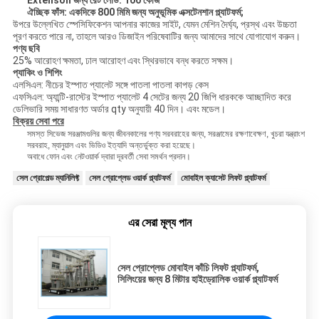
Extenson জন্য রেট লোড: 100 কেজি
ঐচ্ছিক ফাঁস: একদিকে 800 মিমি জন্য অনুভূমিক এক্সটেনশান প্ল্যাটফর্ম;
উপরে উল্লেখিত স্পেসিফিকেশন আপনার কাজের সাইট, যেমন মেশিন দৈর্ঘ্য, প্রস্থ এবং উচ্চতা
পূরণ করতে পারে না, তাহলে আরও ডিজাইন পরিষেবাটির জন্য আমাদের সাথে যোগাযোগ করুন।
পণ্য ছবি
25% আরোহণ ক্ষমতা, ঢাল আরোহণ এবং স্থিরভাবে বন্ধ করতে সক্ষম।
প্যাকিং ও শিপিং
এলসিএল: নীচের ইস্পাত প্যালেট সঙ্গে পাতলা পাতলা কাপড় কেস
এফসিএল: অ্যান্টি-রাস্টের ইস্পাত প্যালেট 4 সেটের জন্য 20 জিপি ধারককে আচ্ছাদিত করে
ডেলিভারি সময় সাধারণত অর্ডার qty অনুযায়ী 40 দিন। এবং মডেল।
বিক্রয় সেবা পরে
সমস্ত সিভেজ সরঞ্জামগুলির জন্য জীবনকালের পণ্য সরবরাহের জন্য, সরঞ্জামের রক্ষণাবেক্ষণ, খুচরা যন্ত্রাংশ
সরবরাহ, ম্যানুয়াল এবং ভিডিও ইত্যাদি অন্তর্ভুক্ত করা হয়েছে।
অবাধে ফোন এবং নেটওয়ার্ক দ্বারা দূরবর্তী সেবা সমর্থন প্রদান।
সেল প্রোপেল্ড ম্যানিলিফ্ট
সেল প্রোপ্লেড ওয়ার্ক প্ল্যাটফর্ম
মোবাইল ক্যাসেট লিফট প্ল্যাটফর্ম
এর সেরা মূল্য পান
সেল প্রোপ্লেড মোবাইল কাঁচি লিফট প্ল্যাটফর্ম,
সিলিংয়ের জন্য 8 মিটার হাইড্রোলিক ওয়ার্ক প্ল্যাটফর্ম