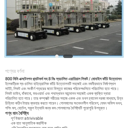
PRIVACY
POLICY
পণ্যের বর্ণনা
800 মিমি এক্সটেনশন প্ল্যাটফর্ম সহ 8 মিঃ স্বচালিত এয়ারিয়াল লিফট / মোবাইল কাঁচি উত্তোলন
ইলেকট্রিক স্ব-চালিত হাইড্রোলিক কাঁচি উত্তোলনটি সহজেই এবং নমনীয়ভাবে নির্মাণস্থল
সাইট, লিফট এবং সংকীর্ণ গহ্বরের মতো বিস্তৃত কাজের পরিবেশগুলিতে পরিচালিত হতে পারে।
লিফট ডাউন, বাঁকানো, ফরওয়ার্ড এবং পশ্চাদ্ধাবন আন্দোলন সহজেই একক ব্যক্তি দ্বারা
পরিচালিত হতে পারে। তার কম্প্যাক্ট শরীরের সহজে একক এবং ডবল চ্যানেল দরজা মাধ্যমে, চিহ্ন
চিহ্নিত কঠিন টায়ার ব্যবহার করতে পারেন। গোলমালের সংবেদনশীল পরিবেশ, যেমন অফিস ভবন,
শপিং মল, হোটেল, স্কুল ইত্যাদি জন্য কম গোলমালের বৈশিষ্ট্যটি পুরোপুরি উপযুক্ত।
পণ্য মান বৈশিষ্ট্য
পূর্ণ উচ্চতা atrivivable
এক হাত আনুপাতিক জয়স্টিক