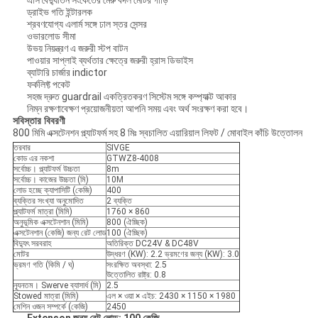
এসি বৈদ্যুতিন সংকেতের মেরু বদল মোটর গাড়ি
ড্রাইভ গতি ইন্টারলক
শ্রবণযোগ্য এলার্ম সঙ্গে ঢাল স্তর সেন্সর
ওভারলোড সীমা
উভয় নিয়ন্ত্রণ এ জরুরী স্টপ বাটন
পাওয়ার সাপ্লাই ব্যর্থতার ক্ষেত্রে জরুরী হ্রাস ডিভাইস
ব্যাটারি চার্জার indictor
ফর্কলিফ্ট পকেট
সহজ দ্রুত guardrail একত্রিতকরণ সিস্টেম সঙ্গে কম্প্যাক্ট আকার
নিম্ন রক্ষণাবেক্ষণ প্রয়োজনীয়তা আপনি সময় এবং অর্থ সংরক্ষণ করা হবে।
সবিস্তার বিবরণী
800 মিমি এক্সটেনশন প্ল্যাটফর্ম সহ 8 মিঃ স্বচালিত এয়ারিয়াল লিফট / মোবাইল কাঁচি উত্তোলন
তরবার
SIVGE
কোড এর নকশা
GTWZ8-4008
সর্বোচ্চ। প্ল্যাটফর্ম উচ্চতা
8m
সর্বোচ্চ। কাজের উচ্চতা (মি)
10M
লোড হচ্ছে ক্যাপাসিটি (কেজি)
400
ব্যক্তির সংখ্যা অনুমোদিত
2 ব্যক্তি
প্ল্যাটফর্ম মাত্রা (মিমি)
1760 × 860
অনুভূমিক এক্সটেনশান (মিমি)
800 (ঐচ্ছিক)
এক্সটেনশান (কেজি) জন্য রেট লোড
100 (ঐচ্ছিক)
বিদ্যুৎ সরবরাহ
অতিরিক্ত DC24V & DC48V
মোটর
উদ্ধরণ (KW): 2.2 ভ্রমণের জন্য (KW): 3.0
ভ্রমণ গতি (কিমি / ঘ)
সংরক্ষিত অবস্থা: 2.5
উত্তোলিত রাষ্ট্র: 0.8
ন্যূনতম। Swerve ব্যাসার্ধ (মি)
2.5
Stowed মাত্রা (মিমি)
এল × ওয়া × এইচ: 2430 × 1150 × 1980
মেশিন ওজন সম্পর্কে (কেজি)
2450