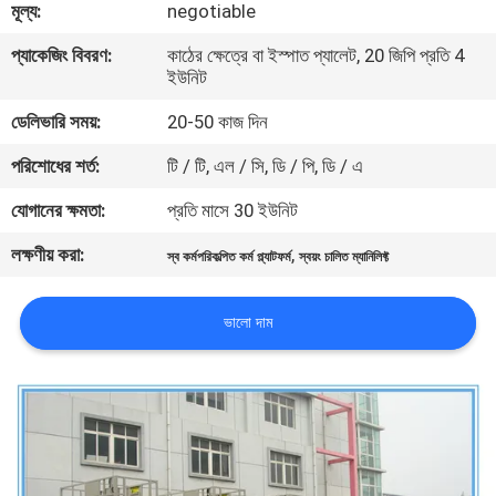
মূল্য:
negotiable
মান
প্যাকেজিং বিবরণ:
কাঠের ক্ষেত্রে বা ইস্পাত প্যালেট, 20 জিপি প্রতি 4
ইউনিট
নিয়ন্ত্রণ
ডেলিভারি সময়:
20-50 কাজ দিন
যোগাযোগ
পরিশোধের শর্ত:
টি / টি, এল / সি, ডি / পি, ডি / এ
করুন
যোগানের ক্ষমতা:
প্রতি মাসে 30 ইউনিট
লক্ষণীয় করা:
,
স্ব কর্মপরিকল্পিত কর্ম প্ল্যাটফর্ম
স্বয়ং চালিত ম্যানিলিফ্ট
উদ্ধৃতির
জন্য
ভালো দাম
আবেদন
সাইট
ম্যাপ