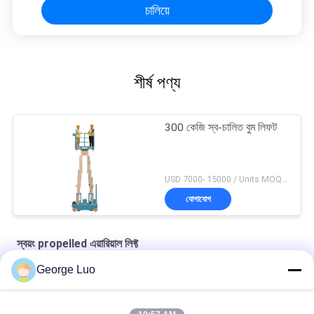
চালিয়ে
শীর্ষ পণ্য
300 কেজি স্ব-চালিত বুম লিফট
USD 7000- 15000 / Units MOQ:1 ইউনিট
যোগাযোগ
স্বয়ং propelled এয়ারিয়াল লিফ্ট
George Luo
4 -8 মি স্বয়ং স্বয়ং চালিত বৈদ্যুতিক চেরি পিকার একক মাল্টি এয়ারিয়াল ওয়ার্ক প্ল্যাটফর্ম
বিগ ক্যাপাসিটি স্বয়ং চালিত এয়ারিয়াল লিফট মোবাইল এয়ারিয়াল ওয়ার্ক প্ল্যাটফর্ম বুম লিফট