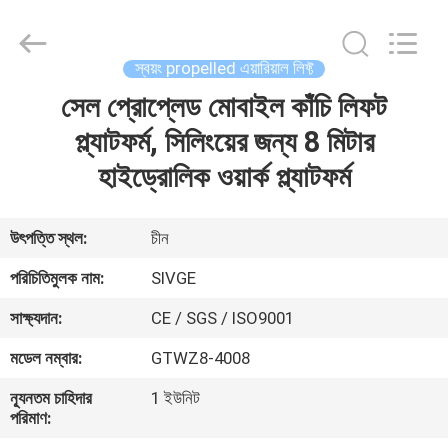
HANGZHOU
SIVGE
MACHINERY
CO.,
LTD.
স্বয়ং propelled এয়ারিয়াল লিফ্ট
All
Rights
Reserved.
সেল প্রোপ্লেড মোবাইল কাঁচি লিফট
বাড়ি
প্ল্যাটফর্ম, সিলিংয়ের জন্য 8 মিটার
পণ্য
হাইড্রোলিক ওয়ার্ক প্ল্যাটফর্ম
ভিডিও
উৎপত্তি স্থল:
চীন
পরিচিতিমুলক নাম:
SIVGE
আমাদের
সাক্ষ্যদান:
CE / SGS / ISO9001
সম্পর্কে
মডেল নম্বার:
GTWZ8-4008
কারখানা
ন্যূনতম চাহিদার
1 ইউনিট
পরিমাণ:
ভ্রমণ